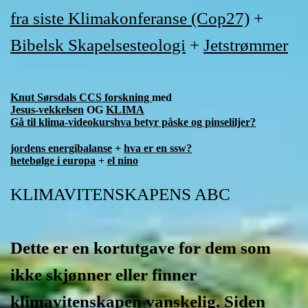
fra siste Klimakonferanse (Cop27)
+
Bibelsk Skapelsesteologi
+
Jetstrømmer
Knut Sørsdals CCS forskning
med
Jesus-vekkelsen
OG
KLIMA
Gå til klima-videokurs
hva betyr påske og pinseliljer?
jordens energibalanse
+
hva er en ssw?
hetebølge i europa
+
el nino
KLIMAVITENSKAPENS ABC
Dette er en kortutgave for dem som
ikke skjønner eller finner
klimavitenskapen vanskelig. Siden