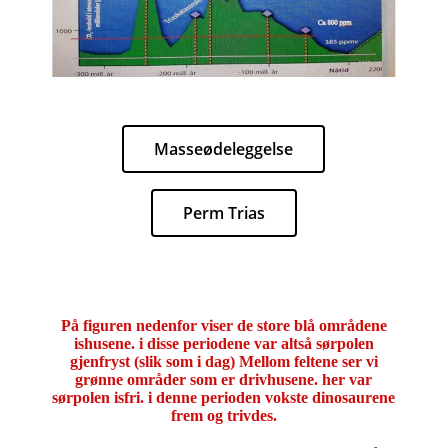
Masseødeleggelse
Perm Trias
På figuren nedenfor viser de store blå områdene
ishusene. i disse periodene var altså sørpolen
gjenfryst (slik som i dag) Mellom feltene ser vi
grønne områder som er drivhusene. her var
sørpolen isfri. i denne perioden vokste dinosaurene
frem og trivdes.