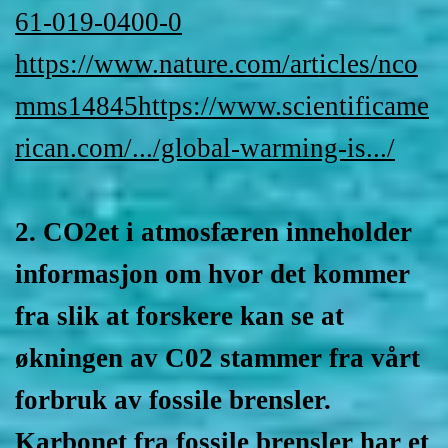
61-019-0400-0
https://www.nature.com/articles/nco
mms14845
https://www.scientificame
rican.com/.../global-warming-is.../
2. CO2et i atmosfæren inneholder
informasjon om hvor det kommer
fra slik at forskere kan se at
økningen av C02 stammer fra vårt
forbruk av fossile brensler.
Karbonet fra fossile brensler har et