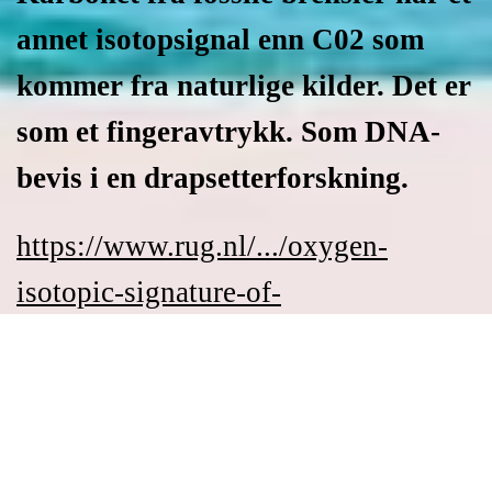
annet isotopsignal enn C02 som
kommer fra naturlige kilder. Det er
som et fingeravtrykk. Som DNA-
bevis i en drapsetterforskning.
https://www.rug.nl/.../oxygen-
isotopic-signature-of-
co2...
https://www.tandfonline.com/...
/10.1080/14786446108643138
https:/
/www.historicalclimatology.com/stud
ies-atmospheric...