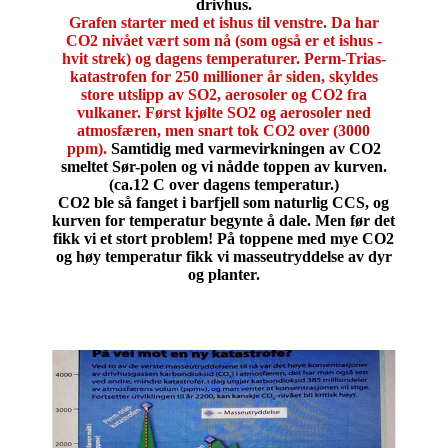
drivhus.
Grafen starter med et ishus til venstre. Da har
CO2 nivået vært som nå (som også er et ishus -
hvit strek) og dagens temperaturer. Perm-Trias-
katastrofen for 250 millioner år siden, skyldes
store utslipp av SO2, aerosoler og CO2 fra
vulkaner. Først kjølte SO2 og aerosoler ned
atmosfæren, men snart tok CO2 over (3000
ppm).
Samtidig med varmevirkningen av CO2
smeltet Sør-polen og vi nådde toppen av kurven.
(ca.12 C over dagens temperatur.)
CO2 ble så fanget i barfjell som naturlig CCS, og
kurven for temperatur begynte å dale. Men før det
fikk vi et stort problem! På toppene med mye CO2
og høy temperatur fikk vi masseutryddelse av dyr
og planter.