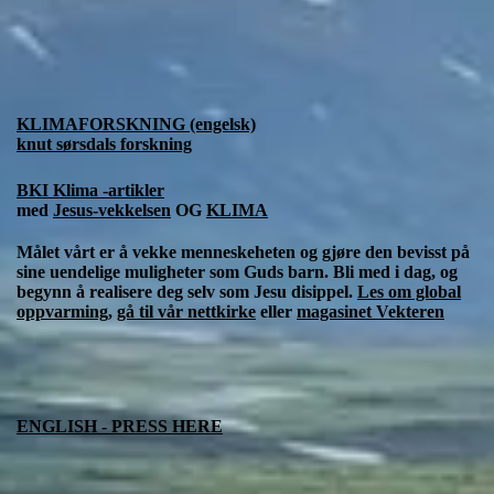
KLIMAFORSKNING (engelsk)
knut sørsdals forskning
BKI Klima -artikler
med
Jesus-vekkelsen
OG
KLIMA
Målet vårt er å vekke menneskeheten og gjøre den bevisst på
sine uendelige muligheter som Guds barn. Bli med i dag, og
begynn å realisere deg selv som Jesu disippel.
Les om global
oppvarming
,
gå til vår nettkirke
eller
magasinet Vekteren
ENGLISH - PRESS HERE