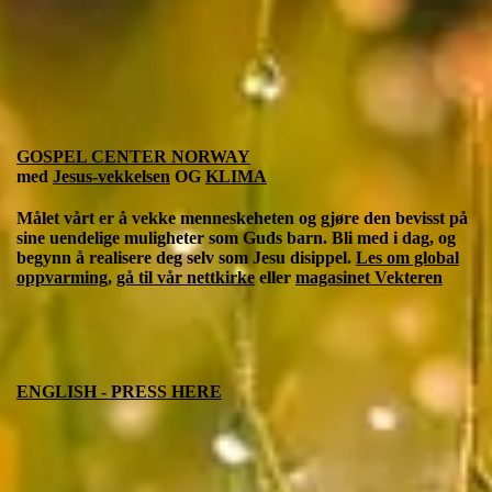
GOSPEL CENTER NORWAY
med
Jesus-vekkelsen
OG
KLIMA
Målet vårt er å vekke menneskeheten og gjøre den bevisst på
sine uendelige muligheter som Guds barn. Bli med i dag, og
begynn å realisere deg selv som Jesu disippel.
Les om global
oppvarming
,
gå til vår nettkirke
eller
magasinet Vekteren
ENGLISH - PRESS HERE