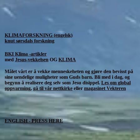
KLIMAFORSKNING (engelsk)
knut sørsdals forskning
BKI Klima -artikler
med
Jesus-vekkelsen
OG
KLIMA
Målet vårt er å vekke menneskeheten og gjøre den bevisst på
sine uendelige muligheter som Guds barn. Bli med i dag, og
begynn å realisere deg selv som Jesu disippel.
Les om global
oppvarming
,
gå til vår nettkirke
eller
magasinet Vekteren
ENGLISH - PRESS HERE