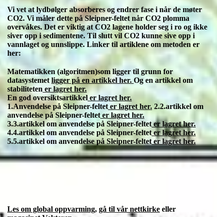
Vi vet at lydbølger absorberes og endrer fase i når de møter
CO2. Vi måler dette på Sleipner-feltet når CO2 plomma
overvåkes. Det er viktig at CO2 lagene holder seg i ro og ikke
siver opp i sedimentene. Til slutt vil CO2 kunne sive opp i
vannlaget og unnslippe. Linker til artiklene om metoden er
her:
Matematikken (algoritmen)som ligger til grunn for
datasystemet
ligger på en artikkel her.
Og en artikkel om
stabiliteten
er lagret her.
En god oversiktsartikkel
er lagret her.
1.Anvendelse på Sleipner-feltet
er lagret her.
2.2.artikkel om
anvendelse på Sleipner-feltet
er lagret her.
3.3.artikkel om anvendelse på Sleipner-feltet
er lagret her.
4.4.artikkel om anvendelse på Sleipner-feltet
er lagret her.
5.5.artikkel om anvendelse på Sleipner-feltet
er lagret her.
Les om global oppvarming
,
gå til vår nettkirke
eller