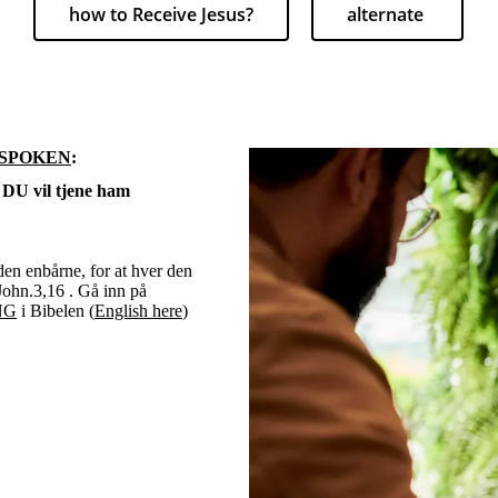
how to Receive Jesus?
alternate
 SPOKEN
:
 vil tjene ham
den enbårne, for at hver den
 John.3,16 . Gå inn på
NG
i Bibelen (
English here
)