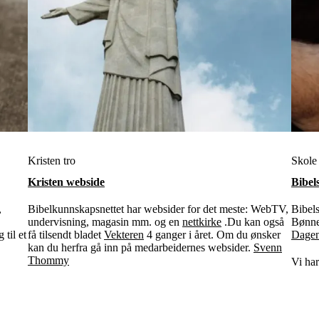
Kristen tro
Skole
Kristen webside
Bibel
,
Bibelkunnskapsnettet har websider for det meste: WebTV,
Bibel
undervisning, magasin mm. og en
nettkirke
.Du kan også
Bønne-
 til et
få tilsendt bladet
Vekteren
4 ganger i året. Om du ønsker
Dagen
kan du herfra gå inn på medarbeidernes websider.
Svenn
Thommy
Vi ha