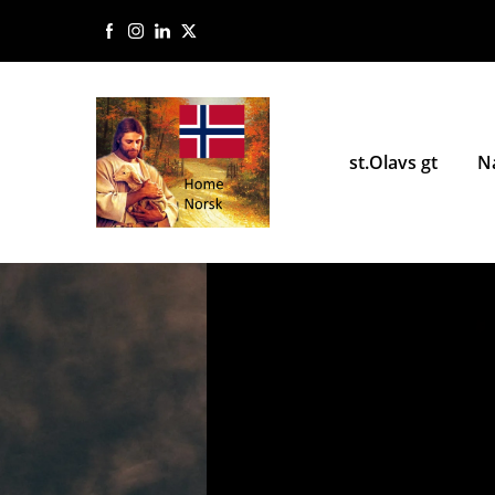
st.Olavs gt
N