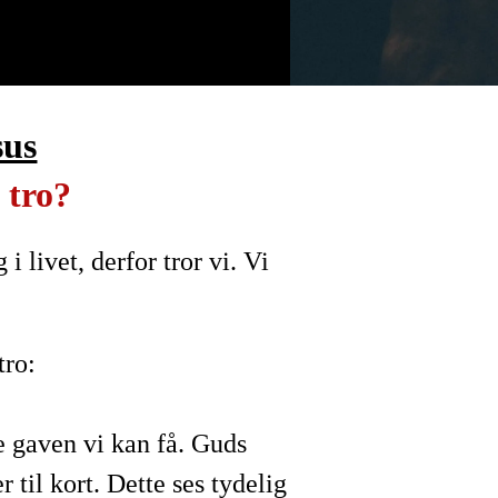
sus
 tro?
 livet, derfor tror vi. Vi
tro:
e gaven vi kan få. Guds
til kort. Dette ses tydelig