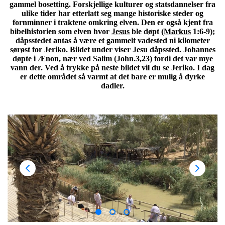
gammel bosetting. Forskjellige kulturer og statsdannelser fra
ulike tider har etterlatt seg mange historiske steder og
fornminner i traktene omkring elven. Den er også kjent fra
bibelhistorien som elven hvor
Jesus
ble døpt (
Markus
1:6-9);
dåpsstedet antas å være et gammelt vadested ni kilometer
sørøst for
Jeriko
. Bildet under viser Jesu dåpssted. Johannes
døpte i Ænon, nær ved Salim (John.3,23) fordi det var mye
vann der. Ved å trykke på neste bildet vil du se Jeriko. I dag
er dette området så varmt at det bare er mulig å dyrke
dadler.