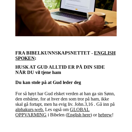
FRA BIBELKUNNSKAPSNETTET -
ENGLISH
SPOKEN
:
HUSK AT GUD ALLTID ER PÅ DIN SIDE
NÅR DU vil tjene ham
Du kan stole på at Gud leder deg
For så høyt har Gud elsket verden at han ga sin Sønn,
den enbårne, for at hver den som tror på ham, ikke
skal gå fortapt, men ha evig liv. John.3,16 . Gå inn på
alphakurs-web.
Les også om
GLOBAL
OPPVARMING
i Bibelen (
English here
) or
hebrew
!