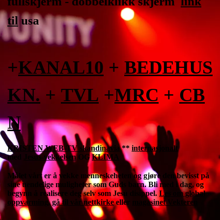
fullskjerm - dobbelklikk skjerm
link
til
usa
+
KANAL10
+
BEDEHUS
KN.
+
TVL
+
MRC
+
CB
N
KRISTEN WEB-TV skandinavia
**
internasjonalt
med
Jesus-vekkelsen
OG
KLIMA
Målet vårt er å vekke menneskeheten og gjøre den bevisst på
sine uendelige muligheter som Guds barn. Bli med i dag, og
begynn å realisere deg selv som Jesu disippel.
Les om global
oppvarming
,
gå til vår nettkirke
eller
magasinet Vekteren