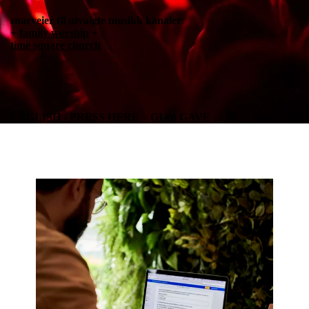
snarveier til utvalgte musikk kanaler
+
family worship
+
time square church
ENGLISH - PRESS HERE
GI en GAVE