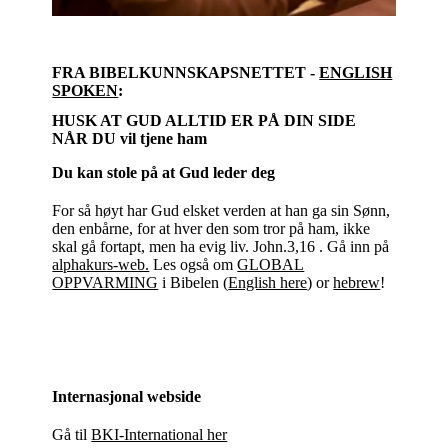
FRA BIBELKUNNSKAPSNETTET -
ENGLISH
SPOKEN
:
HUSK AT GUD ALLTID ER PÅ DIN SIDE
NÅR DU vil tjene ham
Du kan stole på at Gud leder deg
For så høyt har Gud elsket verden at han ga sin Sønn,
den enbårne, for at hver den som tror på ham, ikke
skal gå fortapt, men ha evig liv. John.3,16 . Gå inn på
alphakurs-web.
Les også om
GLOBAL
OPPVARMING
i Bibelen (
English here
) or
hebrew
!
Internasjonal webside
Gå til
BKI-International her