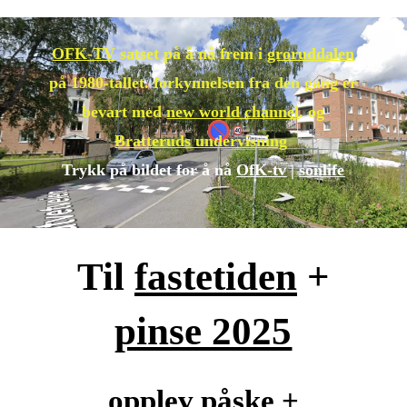
OFK-TV
satset på å nå frem i
groruddalen
på 1980-tallet. forkynnelsen fra den gang er
bevart med
new world channel
. og
Bratteruds undervisning
Trykk
på bildet for å nå
OfK-tv
|
sonlife
Til
fastet
iden
+
pinse 2025
opplev
påske
+