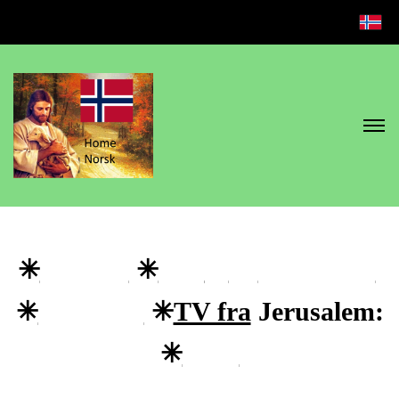
🔴
CBN
TV 24/7
|
✳
700club
✳
new
s2
✳
cbn watch
|
✳
cbn news
✳
TV fra
Jerusalem:
✳
CBN
Jerusalem
🔴
iltv
news
🔴
CNN